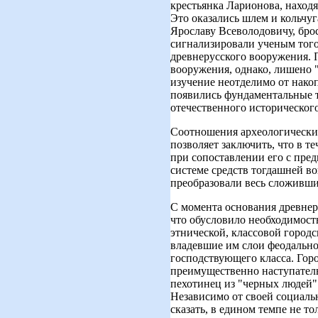
крестьянка Ларионова, находяс
Это оказались шлем и кольчу
Ярославу Всеволодовичу, бро
сигнализировали ученым того
древнерусского вооружения. 
вооружения, однако, лишено "
изучение неотделимо от нако
появились фундаментальные т
отечественного историческог
Соотношения археологически 
позволяет заключить, что в т
при сопоставлении его с пред
системе средств тогдашней в
преобразовали весь сложивши
С момента основания древнер
что обусловило необходимость
этнической, классовой город
владевшие им слои феодально
господствующего класса. Гор
преимущественно наступатель
пехотинец из "черных людей"
Независимо от своей социаль
сказать, в едином темпе не т