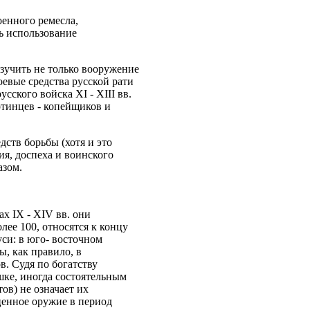
оенного ремесла,
сь использование
зучить не только вооружение
оевые средства русской рати
сского войска XI - XIII вв.
отинцев - копейщиков и
дств борьбы (хотя и это
я, доспеха и воинского
азом.
х IX - XIV вв. они
лее 100, относятся к концу
уси: в юго- восточном
, как правило, в
. Судя по богатству
ке, иногда состоятельным
ов) не означает их
ценное оружие в период