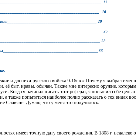
________________________________________________ 15
________________________________________________ 16
о коня__________________________________________ 20
_________________________________________________ 25
________________________________________________ 28
ры_____________________________________________33
.
ужие и доспехи русского войска 9-16вв.» Почему я выбрал именн
и, её быт, нравы, обычаи. Также мне интересно оружие, которы
си. Когда я начинал писать этот реферат, я поставил себе цель
, а также попытаться наиболее полно рассказать о тех видах во
ие Славяне. Думаю, что у меня это получилось.
ностях имеет точную дату своего рождения. В 1808 г. недалеко 