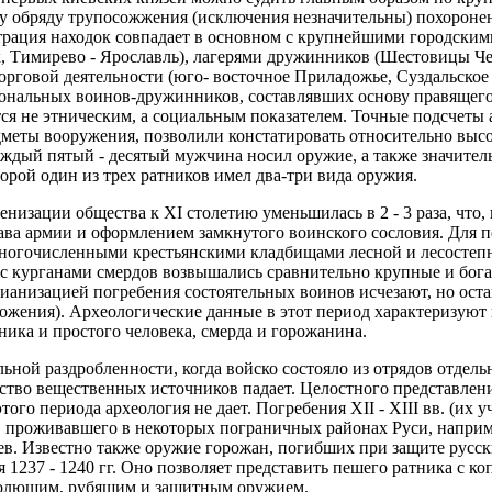
му обряду трупосожжения (исключения незначительны) похоронен
трация находок совпадает в основном с крупнейшими городским
, Тимирево - Ярославль), лагерями дружинников (Шестовицы Че
торговой деятельности (юго- восточное Приладожье, Суздальское
ональных воинов-дружинников, составлявших основу правящего 
тся не этническим, а социальным показателем. Точные подсчеты
меты вооружения, позволили констатировать относительно выс
каждый пятый - десятый мужчина носил оружие, а также значите
орой один из трех ратников имел два-три вида оружия.
енизации общества к XI столетию уменьшилась в 2 - 3 раза, что, 
ва армии и оформлением замкнутого воинского сословия. Для пе
 многочисленными крестьянскими кладбищами лесной и лесостеп
м с курганами смердов возвышались сравнительно крупные и бо
тианизацией погребения состоятельных воинов исчезают, но ост
ожения). Археологические данные в этот период характеризуют
ика и простого человека, смерда и горожанина.
ной раздробленности, когда войско состояло из отрядов отдельн
ство вещественных источников падает. Целостного представлен
ого периода археология не дает. Погребения XII - XIII вв. (их 
я, проживавшего в некоторых пограничных районах Руси, напр
ев. Известно также оружие горожан, погибших при защите русск
 1237 - 1240 гг. Оно позволяет представить пешего ратника с ко
 колющим, рубящим и защитным оружием.