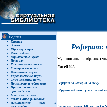
РАЗДЕЛЫ
Главная
Реферат: О
Этика
Юриспруденция
Языковедение
Юридические науки
Муниципальное образователь
История
Компьютерные науки
Лицей №3
Медицинские науки
Финансовые науки
Управленческие науки
Строительные науки
Реферат по истории на тему
Психология и педагогика
Промышленность
«Оружие и доспехи русского войска 
производство
Биология и химия
Языкознание филология
Издательское дело и
Выполнил: ученик 10Г класса Глеб
полиграфия