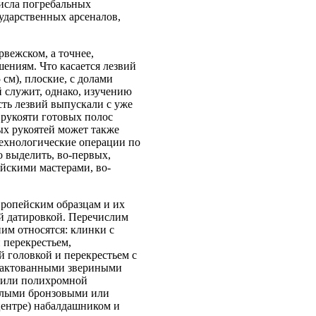
числа погребальных
ударственных арсеналов,
рвежском, а точнее,
шениям. Что касается лезвий
 см), плоские, с долами
 служит, однако, изучению
сть лезвий выпускали с уже
 рукояти готовых полос
ых рукоятей может также
технологические операции по
 выделить, во-первых,
йскими мастерами, во-
европейским образцам и их
ей датировкой. Перечислим
им относятся: клинки с
 перекрестьем,
 головкой и перекрестьем с
трактованными звериными
й или полихромной
углыми бронзовыми или
ентре) набалдашником и