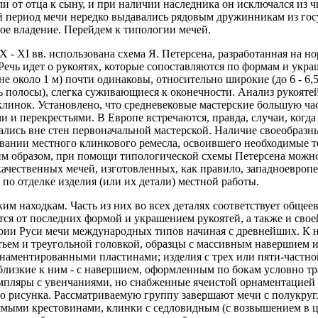
и от отца к сыну, и при наличии наследника он исключался из 
 период мечи нередко выдавались рядовым дружинникам из гос
ое владение. Перейдем к типологии мечей.
 - XI вв. использована схема Я. Петерсена, разработанная на но
ечь идет о рукоятях, которые сопоставляются по формам и укра
е около 1 м) почти одинаковы, относительно широкие (до 6 - 6,5
полосы), слегка суживающиеся к оконечности. Анализ рукоятей
 клинок. Установлено, что средневековые мастерские большую ча
и перекрестьями. В Европе встречаются, правда, случаи, когда
ались вне стен первоначальной мастерской. Наличие своеобразн
овании местного клинкового ремесла, освоившего необходимые 
им образом, при помощи типологической схемы Петерсена можно
ачественных мечей, изготовленных, как правило, западноевропе
по отделке изделия (или их детали) местной работы.
ким находкам. Часть из них во всех деталях соответствует обще
тся от последних формой и украшением рукоятей, а также и сво
ории Руси мечи международных типов начиная с древнейших. К н
ем и треугольной головкой, образцы с массивным навершием и
ментированными пластинами; изделия с трех или пяти-частной
лизкие к ним - с навершием, оформленным по бокам условно 
емпляры с увенчаниями, но снабженные ячеистой орнаментацие
го рисунка. Рассматриваемую группу завершают мечи с полукр
мыми крестовинами, клинки с седловидным (с возвышением в ц