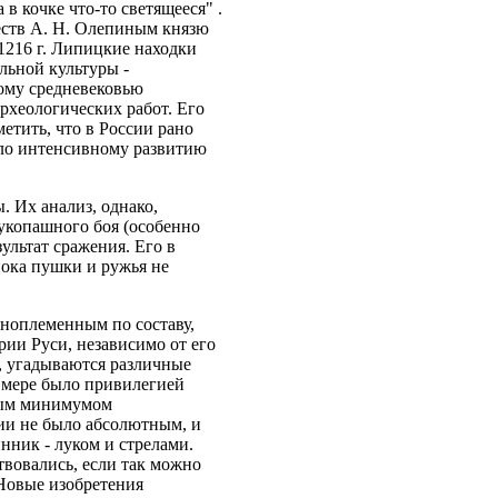
 в кочке что-то светящееся" .
еств А. Н. Олепиным князю
1216 г. Липицкие находки
льной культуры -
ому средневековью
археологических работ. Его
етить, что в России рано
ало интенсивному развитию
 Их анализ, однако,
рукопашного боя (особенно
ультат сражения. Его в
пока пушки и ружья не
зноплеменным по составу,
рии Руси, независимо от его
о, угадываются различные
 мере было привилегией
тным минимумом
рии не было абсолютным, и
нник - луком и стрелами.
вовались, если так можно
 Новые изобретения