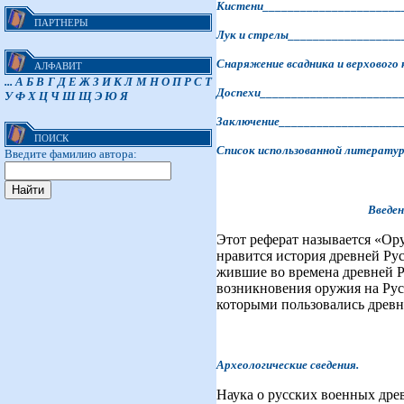
Кистени______________________
ПАРТНЕРЫ
Лук и стрелы_________________
Снаряжение всадника и верховог
АЛФАВИТ
...
А
Б
В
Г
Д
Е
Ж
З
И
К
Л
М
Н
О
П
Р
С
Т
Доспехи______________________
У
Ф
Х
Ц
Ч
Ш
Щ
Э
Ю
Я
Заключение___________________
ПОИСК
Список использованной литерату
Введите фамилию автора:
Введение
Этот реферат называется «Ор
нравится история древней Рус
жившие во времена древней Ру
возникновения оружия на Руси
которыми пользовались древн
Археологические сведения.
Наука о русских военных древ