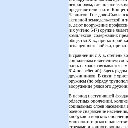
некрополям, где по языческо
представители знати. Концен
Чернигов. Гнездово-Смоленск
активной земледельческой и 
в. дают вооружение професси
(их учтено 547) оружие являе
комплексов, содержащих пред
общества X в., при которой 
оснащенность войска, при кот
В сравнении с X в. степень во
социальным изменением соста
часть находок связывается с
614 погребений). Здесь рядо
дружинников. В связи с хрис
оружием (по обряду трупопол
вооружение рядового дружинн
В период наступившей феодаль
областных ополчений, количе
социальных слоев населения эт
боевое снаряжение населени
клобуков и водских ополченц
монголо-татарского нашествия
стрелами и конного воина с