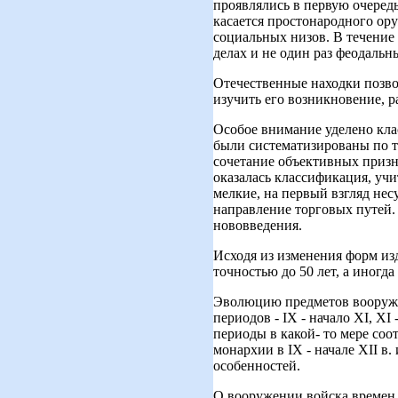
проявлялись в первую очередь
касается простонародного ору
социальных низов. В течение
делах и не один раз феодаль
Отечественные находки позво
изучить его возникновение, р
Особое внимание уделено кл
были систематизированы по т
сочетание объективных призна
оказалась классификация, уч
мелкие, на первый взгляд нес
направление торговых путей.
нововведения.
Исходя из изменения форм из
точностью до 50 лет, а иногда
Эволюцию предметов вооружен
периодов - IX - начало XI, XI
периоды в какой- то мере со
монархии в IX - начале XII в
особенностей.
О вооружении войска времен