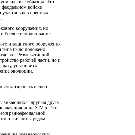
и уникальные образцы. Что
 в феодальном войске
и участвовал в военных
.
екового вооружения, но
 и боевое использование.
ного и защитного вооружения
я типа было положено
отделки. Результативной
ройство рабочей части, но и
 дату, установить
ление эволюции,
жным датировать вещи с
слаивающихся друг на друга
- первая половина XIV в. Эти
время раннефеодальной
этом отличаются рядом
упнейшим древнерусским