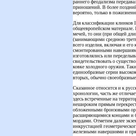
раннего феодализма передавал
приношений. В более поздний
вероятно, только в пожизненн
Для классификации клинков IX
общеевропейском материале. Р
мечей, то они (при общей длин
(занимающими среднюю треть 
всего изделия, включая и его
смонтированными навершиями 
изготовлялись или переделыв
свидетельствовать о существ
ковке холодного оружия. Так
единообразные серии высокок
вторых, обычно своеобразные 
Сказанное относится и к русс
хронологии, часть же отличае
здесь встреченные на террит
нешироким прямым перекресть
обложенными бронзовыми орна
расширяющимися концами и б
мордами. Отметим далее экз
инкрустацией геометрическо
железными навершиями и пря