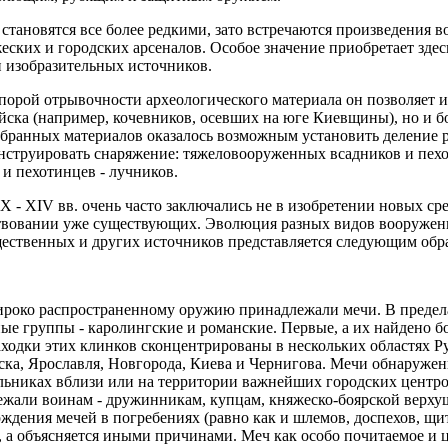
 становятся все более редкими, зато встречаются произведения в
еских и городских арсеналов. Особое значение приобретает зде
 изобразительных источников.
порой отрывочности археологического материала он позволяет и
йска (например, кочевников, осевших на юге Киевщины), но и б
обранных материалов оказалось возможным установить деление ру
онструировать снаряжение: тяжеловооруженных всадников и пех
и пехотинцев - лучников.
 - XIV вв. очень часто заключались не в изобретении новых сре
ствовании уже существующих. Эволюция разных видов вооружени
ественных и других источников представляется следующим обр
роко распространенному оружию принадлежали мечи. В предела
ые группы - каролингские и романские. Первые, а их найдено бо
аходки этих клинков сконцентрированы в нескольких областях Р
ка, Ярославля, Новгорода, Киева и Чернигова. Мечи обнаружены
никах вблизи или на территории важнейших городских центров
жали воинам - дружинникам, купцам, княжеско-боярской верхуш
ждения мечей в погребениях (равно как и шлемов, доспехов, щит
е, а объясняется иными причинами. Меч как особо почитаемое и 