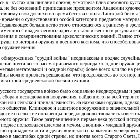
ь в "кустах для щипания орехов, усмотрела близ орехового куста
га, не без оснований приписанные президентом Академии худож
сившему свои доспехи во время бегства с поля Липицкой битвы 
 времени о существовании особой категории предметов материа
Подавляющее большинство этого относящегося к раннему и зрел
именного" владельческого адреса и стало известно в результате 
пления и совершенствования археологических знаний. Важно отм
руды по истории оружия и военного костюма, что способствов
о оружиеведения.
обнаруженных "орудий войны" неодинаковы и подчас случайны.
ечение почти всего рассматриваемого периода холодное оружие 
метами метательной и осадной борьбы) более всего влияло на рез
ойны можно признать решающим, что продолжалось до тех пор, 
йся строй средневековой боевой техники.
усского государства войско было социально неоднородным и ра
 сбора и исследования вооружения, найденного на всей террито
ской или сельской принадлежности. За находками оружия, однак
го общества. Клинковое и защитное вооружение в значительной
одские и сельские ополченцы нередко довольствовались извес
ного оружия. Такое разграничение в первые века русской исто
 подчас пользовался шлемом и мечом, а конник - младший дружи
ной принадлежности изделия воинского снаряжения усовершенст
олько в масштабах одной страны, но иногда всего Старого Света.