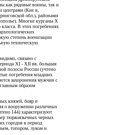
ы как рядовые воины, так и
и центрами (Кие в,
рниговской обл.), районами
 ополье). Многие курганы X
класса. В этих погребениях
 археологических
окую степень военизации
льную техническую
видимо, связано с
риода XI - XII вв. большая
ной полосы России (учтено
гатые погребения младших
аются захоронения мужчин с
 главным образом
ых князей, бояр и
ия о вооружении различных
учтено 144) характеризуют
имер тюркоязычных черных
их городов в период
пьем, топором, луком и