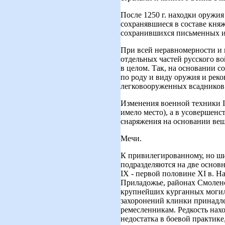
После 1250 г. находки оружия
сохранявшиеся в составе княж
сохранившихся письменных и
При всей неравномерности и 
отдельных частей русского во
в целом. Так, на основании с
по роду и виду оружия и рек
легковооруженных всадников 
Изменения военной техники IX
имело место), а в усовершен
снаряжения на основании вещ
Мечи.
К привилегированному, но ши
подразделяются на две основн
IX - первой половине XI в. Н
Приладожье, районах Смоленс
крупнейших курганных могиль
захоронений клинки принадле
ремесленникам. Редкость нахо
недостатка в боевой практик