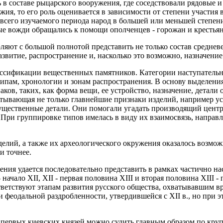
 в составе рыцарского вооружения, где соседствовали рядовые 
жия, то его роль оценивается в зависимости от степени участия
 всего изучаемого периода народ в большей или меньшей степен
ные вожди обращались к помощи ополченцев - горожан и крестьян
ляют с большой полнотой представить не только состав среднев
азвитие, распространение и, насколько это возможно, назначение
ассификации вещественных памятников. Категории наступатель
ипам, хронологии и зонам распространения. В основу выделени
ков, таких, как форма вещи, ее устройство, назначение, детали 
итывающая не только главнейшие признаки изделий, например уст
ущественные детали. Они помогали угадать производящий центр,
 При группировке типов имелась в виду их взаимосвязь, направ
делий, а также их археологического окружения оказалось возмо
 и точнее.
ия удается последовательно представить в рамках частично на
 - начало XII, XII - первая половина XIII и вторая половина XIII 
ответствуют этапам развития русского общества, охватывавшим 
. и феодальной раздробленности, утвердившейся с XII в., но при 
 первых киевских князей можно судить главным образом по кр