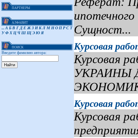
Реферат: П
ПАРТНЕРЫ
ипотечного 
АЛФАВИТ
Сущност...
...
А
Б
В
Г
Д
Е
Ж
З
И
К
Л
М
Н
О
П
Р
С
Т
У
Ф
Х
Ц
Ч
Ш
Щ
Э
Ю
Я
Курсовая раб
ПОИСК
Введите фамилию автора:
Курсовая 
УКРАИНЫ 
ЭКОНОМИК
Курсовая рабо
Курсовая ра
предприятия