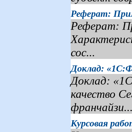
Реферат: Прим
Реферат: Пр
Характерист
сос...
Доклад: «1С:
Доклад: «1С
качество Се
франчайзи..
Курсовая рабо