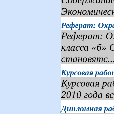
Экономическ
Реферат: Охр
Реферат: О
класса «б» 
стано­вятс..
Курсовая рабо
Курсовая р
2010 года в
Дипломная ра