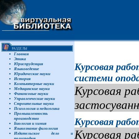
РАЗДЕЛЫ
Главная
Этика
Курсовая рабо
Юриспруденция
Языковедение
Юридические науки
системи опода
История
Компьютерные науки
Курсовая ра
Медицинские науки
Финансовые науки
Управленческие науки
застосуванн
Строительные науки
Психология и педагогика
Промышленность
производство
Курсовая раб
Биология и химия
Языкознание филология
Курсовая ра
Издательское дело и
полиграфия