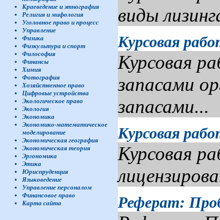
Краеведение и этнография
виды лизинг
Религия и мифология
Уголовное право и процесс
Управление
Курсовая рабо
Физика
Физкультура и спорт
Философия
Курсовая ра
Финансы
Химия
запасами ор
Фотография
Хозяйственное право
Цифровые устройства
запасами...
Экологическое право
Экология
Экономика
Экономико-математическое
Курсовая рабо
моделирование
Экономическая география
Курсовая ра
Экономическая теория
Эргономика
Этика
лицензирова
Юриспруденция
Языковедение
Управление персоналом
Финансовое право
Реферат: Про
Карта сайта