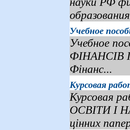
науки РФ фи
образования-
Учебное пособи
Учебное пос
ФІНАНСІВ ПІ
Фінанс...
Курсовая рабо
Курсовая ра
ОСВІТИ І Н
цінних папер