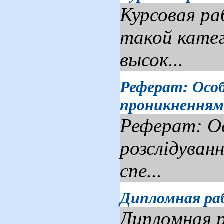
Курсовая р
такой катег
высок...
Реферат: Особ
проникненням
Реферат: Ос
розслідуван
спе...
Дипломная раб
Дипломная р