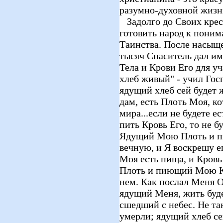
разумно-духовной жизн
Задолго до Своих крес
готовить народ к пони
Таинства. После насыщ
тысяч Спаситель дал им
Тела и Крови Его для уч
хлеб живый" - учил Госп
ядущий хлеб сей будет 
дам, есть Плоть Моя, к
мира...если не будете е
пить Кровь Его, то не б
Ядущий Мою Плоть и п
вечную, и Я воскрешу е
Моя есть пища, и Кров
Плоть и пиющий Мою Кр
нем. Как послал Меня О
ядущий Меня, жить буде
сшедший с небес. Не та
умерли; ядущий хлеб сей