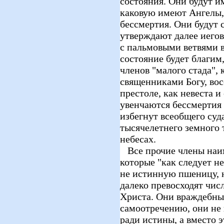
состояния. Они будут и
каковую имеют Ангелы,
бессмертия. Они будут с
утверждают далее иегов
с пальмовыми ветвями в 
состояние будет благим,
членов "малого стада",
священниками Богу, во
престоле, как невеста и
увенчаются бессмертия 
избегнут всеобщего суда
тысячелетнего земного 
небесах.
Все прочие члены наим
которые "как следует н
не истинную пшеницу, 
далеко превосходят чис
Христа. Они враждебны
самоотречению, они не
ради истины, а вместо 