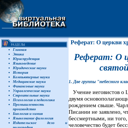
Реферат: О церкви х
РАЗДЕЛЫ
Главная
Реферат: О 
Этика
Юриспруденция
Языковедение
святой
Юридические науки
История
Компьютерные науки
1. Две группы "небесного кл
Медицинские науки
Финансовые науки
Управленческие науки
Учение иеговистов о Ц
Строительные науки
двумя основополагающи
Психология и педагогика
рождением свыше. Чарль
Промышленность
производство
Писании не заявлено, ч
Биология и химия
бессмертными, ни того,
Языкознание филология
Издательское дело и
человечество будет бес
полиграфия