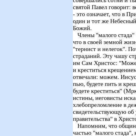
святой Павел говорит: в
- это означает, что в 
один и тот же Небесны
Божий.
Члены "малого стада" 
что в своей земной жиз
"тернист и нелегок". П
страданий. Эту чашу ст
им Сам Христос: "Може
и креститься крещение
отвечали: можем. Иисус
пью, будете пить и кре
будете креститься" (Мрк
истины, иеговисты иска
хлебопреломление в де
свидетельствующую об 
правительства" в Христ
Напомним, что общинн
частью "малого стада",