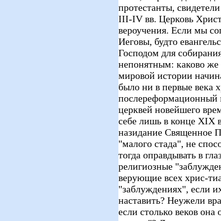
протестанты, свидетели
III-IV вв. Церковь Хрис
вероучения. Если мы со
Иеговы, будто евангель
Господом для собирания 
непонятным: каково же 
мировой истории начина
было ни в первые века х
послереформационный п
церквей новейшего врем
себе лишь в конце XIX в
назидание Священное П
"малого стада", не спос
тогда оправдывать в гла
религиозные "заблужде
верующие всех хрис-ти
"заблуждениях", если и
наставить? Неужели вра
если столько веков она 