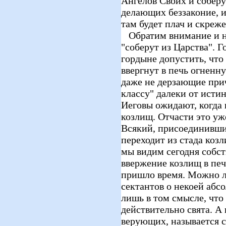
Ангелов Своих и соберу
делающих беззаконие, и
там будет плач и скреже
Обратим внимание и на
"соберут из Царства". Г
гордыне допустить, что 
ввергнут в печь огненн
даже не дерзающие при
классу" далеки от исти
Иеговы ожидают, когда 
козлищ. Отчасти это уж
Всякий, присоединивши
переходит из стада козл
мы видим сегодня собст
ввержение козлищ в печ
пришло время. Можно л
сектантов о некоей абс
лишь в том смысле, что
действительно свята. А
верующих, называется с