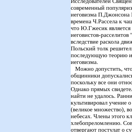
Исследователей Священн
современный популяриза
иеговизма П.Джонсона 
времена Ч.Рассела к чаш
что Ю.Гжесик является
иеговистов-расселитов 
вследствие раскола движ
Польский толк решител
последующую теорию и 
иеговизма.
Можно допустить, что 
общинники допускались
поскольку все они относ
Однако прямых свидетел
найти не удалось. Ранни
культивировал учение о
(великое множество), в
небесах. Члены этого к
хлебопреломлению. Со
отвергают постулат о с