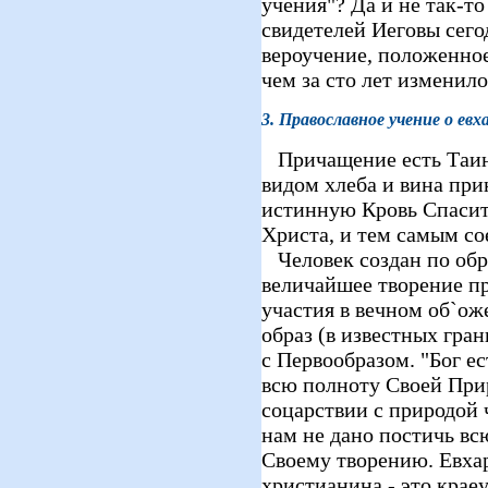
учения"? Да и не так-т
свидетелей Иеговы сего
вероучение, положенное
чем за сто лет изменил
3. Православное учение о ев
Причащение есть Таинс
видом хлеба и вина пр
истинную Кровь Спасит
Христа, и тем самым со
Человек создан по обр
величайшее творение пр
участия в вечном об`ож
образ (в известных гра
с Первообразом. "Бог ес
всю полноту Своей Прир
соцарствии с природой 
нам не дано постичь вс
Своему творению. Евха
христианина - это крае