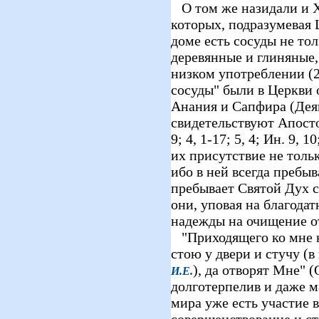
О том же назидали и Х
которых, подразумевая 
доме есть сосуды не тол
деревянные и глиняные, 
низком употреблении (2
сосуды" были в Церкви 
Анания и Сапфира (Деян
свидетельствуют Апостол
9; 4, 1-17; 5, 4; Ин. 9, 1
их присутствие не толь
ибо в ней всегда пребыв
пребывает Святой Дух с
они, уповая на благода
надежды на очищение от
"Приходящего ко мне не
стою у двери и стучу (в
), да отворят Мне" (
И.Е.
долготерпелив и даже м
мира уже есть участие 
совершенствование и ст