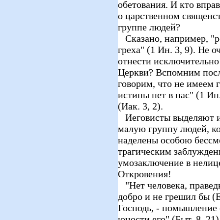
обетования. И кто впра
о царственном священст
группе людей?
Сказано, например, "р
греха" (1 Ин. 3, 9). Не 
отнести исключительно 
Церкви? Вспомним посл
говорим, что не имеем 
истины нет в нас" (1 Ин
(Иак. 3, 2).
Иеговисты выделяют из
малую группу людей, ко
наделены особою бессм
трагическим заблужден
умозаключение в нелиц
Откровения!
"Нет человека, праведн
добро и не грешил бы (Ек
Господь, - помышление с
юности его" (Быт. 8, 21)