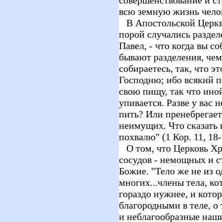
всю земную жизнь чело
В Апостольской Церкви
порой случались раздел
Павел, - что когда вы с
бывают разделения, чем
собираетесь, так, что э
Господню; ибо всякий п
свою пищу, так что иной
упивается. Разве у вас н
пить? Или пренебрегае
неимущих. Что сказать 
похвалю" (1 Кор. 11, 18-
О том, что Церковь Хр
сосудов - немощных и с
Божие. "Тело же не из о
многих...члены тела, к
гораздо нужнее, и кото
благородными в теле, о
и неблагообразные наш