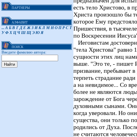
предназначен для испыт
есть тело Христово, в 
ПАРТНЕРЫ
Христа произошло бы то
которое Ему предстояло
АЛФАВИТ
Пришествия, в тысячеле
...
А
Б
В
Г
Д
Е
Ж
З
И
К
Л
М
Н
О
П
Р
С
Т
У
Ф
Х
Ц
Ч
Ш
Щ
Э
Ю
Я
по Воскресении Иисуса"
Иеговистам достоверно
ПОИСК
"тела Христова" равно 
Введите фамилию автора:
сущности этих лиц нам
выше. "Это те, - пишет Р
призвание, пребывает в
терпеть страдание ради
а на невидимое... Со в
более не являются людь
зарождение от Бога чер
духовными сынами. Они 
когда уверовали. Но он
существа, они только п
родились от Духа. Посл
не считаются человечес