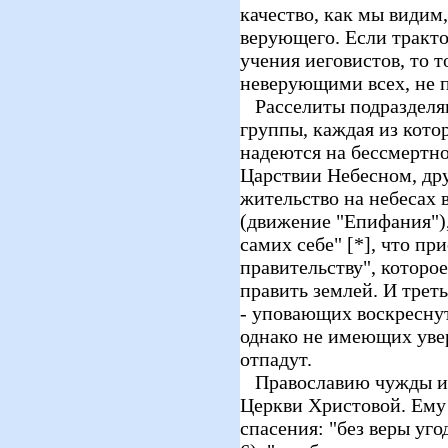
качество, как мы видим,
верующего. Если тракто
учения иеговистов, то т
неверующими всех, не 
Расселиты подразделяю
группы, каждая из кото
надеются на бессмертно
Царствии Небесном, др
жительство на небесах 
(движение "Епифания"),
самих себе" [*], что п
правительству", которое
править землей. И трет
- уповающих воскреснут
однако не имеющих увер
отпадут.
Православию чужды ис
Церкви Христовой. Ему 
спасения: "без веры уго