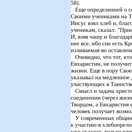
58).
Еще определенней о се
Своими учениками на Та
Иисус взял хлеб и, благ
ученикам, сказал: "Прии
И, взяв чашу и благодар
нее все, ибо сие есть К
изливаемая во оставлени
Очевидно, что тот, кто
Евхаристии, не получит
жизни. Еще в пору Свое
указывал на медленное 
участвующих в Таинстве 
Смысл и задача христи
соединении (через жизн
Творцом, а Евхаристия е
человек получает возмо
У современных общинн
к участию в хлебопрел
уже сказано, только чл