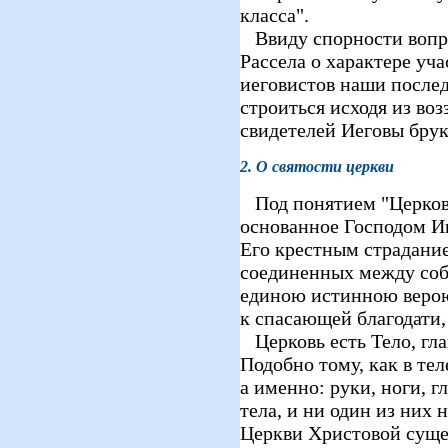
класса".
Ввиду спорности вопр
Рассела о характере уча
иеговистов наши после
строиться исходя из во
свидетелей Иеговы бру
2. О святости церкви
Под понятием "Церков
основанное Господом И
Его крестным страдани
соединенных между соб
единою истинною верою
к спасающей благодати, 
Церковь есть Тело, глав
Подобно тому, как в те
а именно: руки, ноги, г
тела, и ни один из них н
Церкви Христовой суще