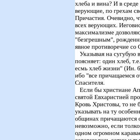
хлеба и вина? И в среде
верующие, по грехам с
Причастия. Очевидно, ч
всех верующих. Иегови
максимализме дозволяют
"безгрешным", рожденн
явное противоречие со
Указывая на сугубую в
поясняет: один хлеб, т.
есмь хлеб жизни" (Ин. 6
ибо "все причащаемся от
Спасителя.
Если бы христиане Апо
святой Евхаристией прос
Кровь Христовы, то не
указывать на ту особен
общинах причащаются от
невозможно, если толков
одном огромном карава
совершались сотни и ты