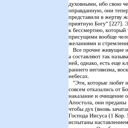
духовными, ибо свою ч
оправданную, они тепер
представили в жертву ж
приятную Богу" [227]. 
к бессмертию, который 
присущими вообще чело
желаниями и стремлени
Все прочие живущие не
а составляют так назы
ней, однако, есть еще к
раннего иеговизма, вос
небесах.
"Эти, которые любят н
совсем отказались от Бо
наказание и очищение 
Апостола, они преданы 
чтобы дух (вновь зачата
Господа Иисуса (1 Кор. 
испытаны наставлением,