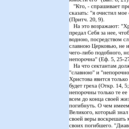
"Кто, - спрашивает пр
сказать: "я очистил мое 
(Притч. 20, 9).
На это возражают: "Хр
предал Себя за нее, что
водною, посредством сл
славною Церковью, не 
чего-либо подобного, но
непорочна" (Еф. 5, 25-27
На что сектантам долж
"славною" и "непорочно
Христова явится только 
будет греха (Откр. 14, 5
непорочны только те ее
всем до конца своей жи
погибнуть. О чем имее
Великого, который знал
своей веры воскрешать 
своих погибшего. "Диав