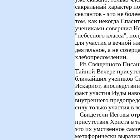
сакральный характер по
сектантов - это не боле
том, как некогда Спаси
учениками совершил Но
"небесного класса", по
для участия в вечной ж
деятельное, а не созерц
хлебопреломлении.
Из Священного Писани
Тайной Вечере присутст
ближайших учеников Сп
Искариот, впоследствии
факт участия Иуды наво
внутреннего предопред
силу только участия в в
Свидетели Иеговы отр
присутствия Христа в т
это их умственное само
метафорически выразилс