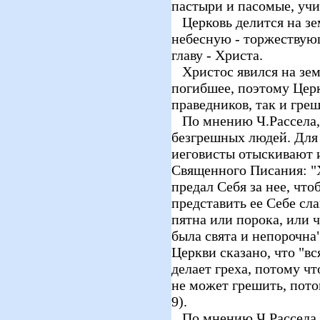
пастыри и пасомые, учи
Церковь делится на з
небесную - торжествую
главу - Христа.
Христос явился на зем
погибшее, поэтому Церк
праведников, так и гре
По мнению Ч.Рассела, 
безгрешных людей. Для
иеговисты отыскивают 
Священного Писания: "
предал Себя за нее, чтоб
представить ее Себе с
пятна или порока, или 
была свята и непорочна"
Церкви сказано, что "вс
делает греха, потому чт
не может грешить, потом
9).
По мнению Ч.Рассела, 