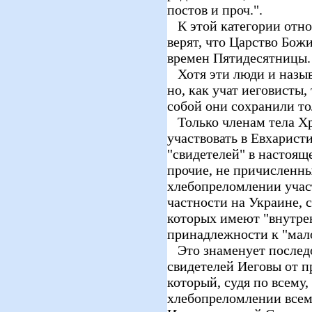
постов и проч.".
К этой категории относ
верят, что Царство Божи
времен Пятидесятницы.
Хотя эти люди и назыв
но, как учат иеговисты,
собой они сохранили тол
Только членам тела Хр
участвовать в Евхаристи
"свидетелей" в настояще
прочие, не причисленны
хлебопреломлении учас
частности на Украине,
которых имеют "внутрен
принадлежности к "мал
Это знаменует послед
свидетелей Иеговы от п
который, судя по всему,
хлебопреломлении все