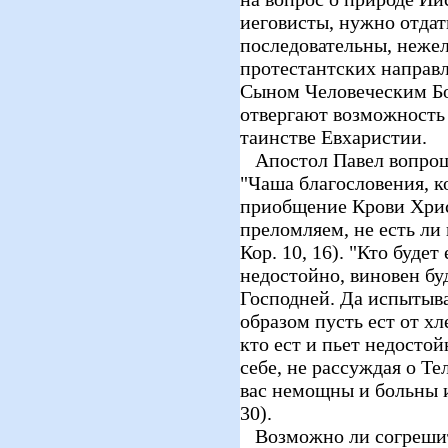
иеговисты, нужно отдат
последовательны, нежел
протестантских направл
Сыном Человеческим Бо
отвергают возможность 
таинстве Евхаристии.
Апостол Павел вопрош
"Чаша благословения, к
приобщение Крови Хрис
преломляем, не есть ли
Кор. 10, 16). "Кто буде
недостойно, виновен бу
Господней. Да испытыва
образом пусть ест от хл
кто ест и пьет недостой
себе, не рассуждая о Те
вас немощны и больны и
30).
Возможно ли согрешит