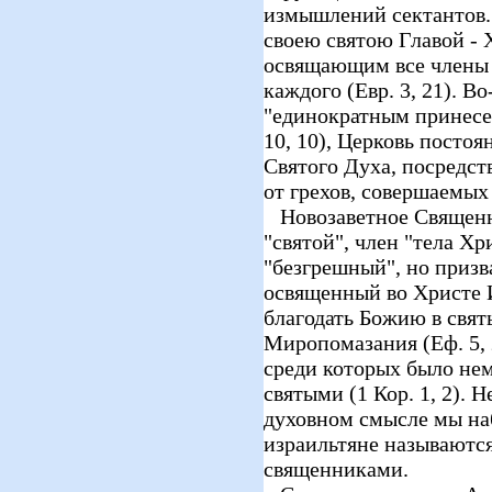
измышлений сектантов.
своею святою Главой - Х
освящающим все члены т
каждого (Евр. 3, 21). В
"единократным принесе
10, 10), Церковь посто
Святого Духа, посредст
от грехов, совершаемых
Новозаветное Священно
"святой", член "тела Хр
"безгрешный", но приз
освященный во Христе 
благодать Божию в свят
Миропомазания (Еф. 5, 
среди которых было нем
святыми (1 Кор. 1, 2). 
духовном смысле мы наб
израильтяне называются
священниками.