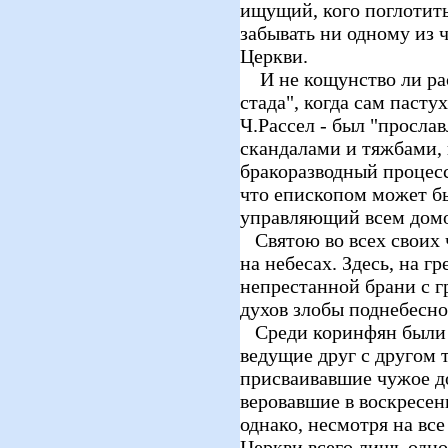
ищущий, кого поглотить"
забывать ни одному из
Церкви.
И не кощунство ли рас
стада", когда сам пасту
Ч.Рассел - был "просла
скандалами и тяжбами,
бракоразводный процес
что епископом может б
управляющий всем домом
Святою во всех своих 
на небесах. Здесь, на г
непрестанной брани с г
духов злобы поднебесной 
Среди коринфян были 
ведущие друг с другом
присваивавшие чужое доб
веровавшие в воскресени
однако, несмотря на все
Церкви всего лишь одно