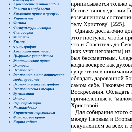
приписывается только 
Краеведение и этнография
Религия и мифология
Иегове, впоследствии Г
Уголовное право и процесс
возвышенном состоянии
Управление
телу Христову" [225].
Физика
Физкультура и спорт
Однако достаточно дов
Философия
этот постулат, чтобы п
Финансы
Химия
что и Спаситель до Сво
Фотография
(как учат иеговисты) из
Хозяйственное право
Цифровые устройства
был бессмертным. След
Экологическое право
когда воскрес как духо
Экология
Экономика
существом в понимании 
Экономико-математическое
обладать дарованной Б
моделирование
самом себе. Таковым ст
Экономическая география
Экономическая теория
Воскресения. Обладать 
Эргономика
причисленные к "малому
Этика
Юриспруденция
Христовой.
Языковедение
Для собирания этого с
Управление персоналом
Финансовое право
между Первым и Вторы
Карта сайта
искуплением за всех и 