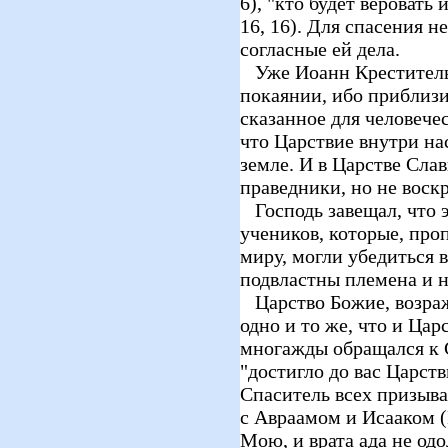
6), "кто будет веровать 
16, 16). Для спасения н
согласные ей дела.
Уже Иоанн Креститель 
покаянии, ибо приблизи
сказанное для человечес
что Царствие внутри нас 
земле. И в Царстве Сла
праведники, но не воск
Господь завещал, что э
учеников, которые, про
миру, могли убедиться 
подвластны племена и 
Царство Божие, возража
одно и то же, что и Ца
многажды обращался к 
"достигло до вас Царств
Спаситель всех призыва
с Авраамом и Исааком (
Мою, и врата ада не одо