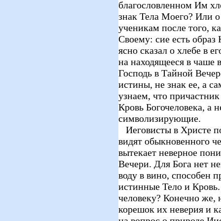
благословленном Им хлеб
знак Тела Моего? Или о
ученикам после того, к
Своему: сие есть образ
ясно сказал о хлебе в ег
на находящееся в чаше 
Господь в Тайной Вечер
истины, не знак ее, а с
узнаем, что причастник
Кровь Богочеловека, а н
символизирующие.
Иеговисты в Христе по
видят обыкновенного че
вытекает неверное пон
Вечери. Для Бога нет н
воду в вино, способен п
истинные Тело и Кровь.
человеку? Конечно же, 
корешок их неверия и к
на вопрос о природе Ии