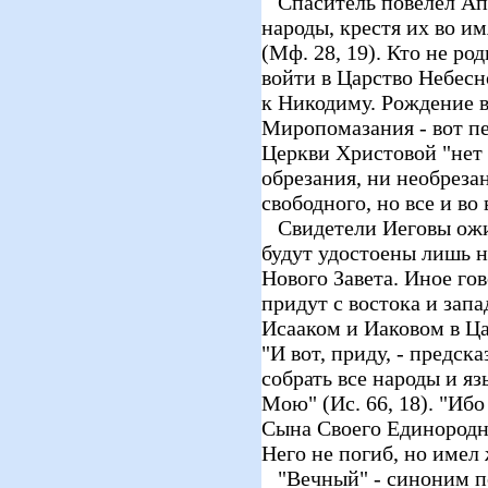
Спаситель повелел Апо
народы, крестя их во и
(Мф. 28, 19). Кто не ро
войти в Царство Небесно
к Никодиму. Рождение 
Миропомазания - вот пе
Церкви Христовой "нет 
обрезания, ни необрезан
свободного, но все и во 
Свидетели Иеговы ожид
будут удостоены лишь 
Нового Завета. Иное го
придут с востока и запа
Исааком и Иаковом в Ца
"И вот, приду, - предск
собрать все народы и яз
Мою" (Ис. 66, 18). "Ибо
Сына Своего Единородн
Него не погиб, но имел 
"Вечный" - синоним по