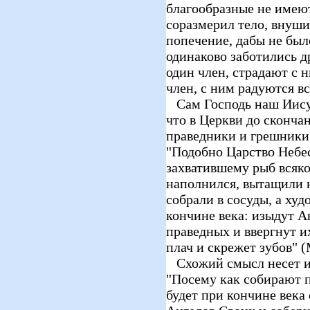
благообразные не имеют
соразмерил тело, внуш
попечение, дабы не было
одинаково заботились др
один член, страдают с н
член, с ним радуются все
Сам Господь наш Иисус
что в Церкви до скончан
праведники и грешники.
"Подобно Царство Небес
захватившему рыб всяко
наполнился, вытащили н
собрали в сосуды, а худ
кончине века: изыдут А
праведных и ввергнут и
плач и скрежет зубов" (
Схожий смысл несет и 
"Посему как собирают п
будет при кончине века