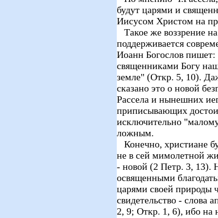
будут царями и священ
Иисусом Христом на пр
Такое же воззрение на
поддерживается соврем
Иоанн Богослов пишет: 
священниками Богу наш
земле" (Откр. 5, 10). Д
сказано это о новой без
Рассела и нынешних ие
приписывающих достоин
исключительно "малому 
ложным.
Конечно, христиане бу
не в сей мимолетной жи
- новой (2 Петр. 3, 13).
освященными благодать
царями своей природы ч
свидетельство - слова а
2, 9; Откр. 1, 6), ибо 