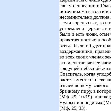
своем основании и Глав
источником святости и 
несомнительно должна я
"если корень свят, то и 
устремлена Церковь, и в
были и есть люди, отм
нравственностью и осо
всегда были и будут по
воздержанники, праведн
во всех своих членах з
это и составляет ее ча
грядущей небесной жизн
Спаситель, когда уподо
растет вместе с плевела
извлекающему всякого р
брачному пиру, в котор
(Мф. 29, 10-19), или ко
мудрых и юродивых (Мф.
(Мф. 25, 33).