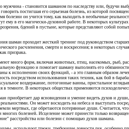
о мужчина - становится шаманом по наследству или, будучи вы
 говорить постигшая его серьезная болезнь, из которой посвящ
я болезни он учится тому, как выходить в необычные реальности
ут ему в его магически-духовной работе. В некоторых культура
прозрения, бдений в пустыне, которые представляют собой попыт
ания шаман проходит жесткий тренинг под руководством старше
ческого расчленения, смерти и воскресения; в некоторых случа
как призрака.
еют много форм, включая животных, птиц, насекомых, рыб, рас
альную функцию и помогает шаману выполнять его обязанности
аны к исполнению своих функций, - а это главным образом лече
ость посредством использования таких техник, как бой в бараб
ексуальное воздержание, потогонные ванны, пристальное вглядыв
я в темноте. В некоторых обществах применяются психоделическ
аман приобретает дар ясновидения и умение видеть духов и души
 реальностями. Он может восходить на небеса и выступать поср
земли мертвых, где обретаются потерянные души. Считается, чт
 многих болезней. Исцеление может принести только возвраще
ание" расстройства или болезни с помощью духов шамана.
иумы, используют трюки, требующие ловкости рук, особенно пр