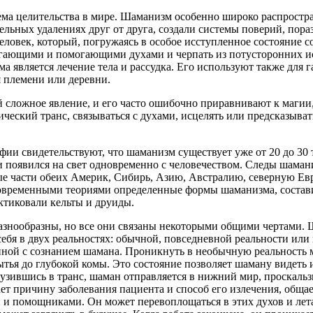
тема целительства в мире. Шаманизм особенно широко распростр
тельных удалениях друг от друга, создали системы поверий, пор
ловек, который, погружаясь в особое исступленное состояние со
регающими и помогающими духами и черпать из потусторонних и
а является лечение тела и рассудка. Его используют также для г
 племени или деревни.
 сложное явление, и его часто ошибочно приравнивают к магии,
ический транс, связываться с духами, исцелять или предсказыват
ии свидетельствуют, что шаманизм существует уже от 20 до 30 т
 и появился на свет одновременно с человечеством. Следы шама
ые части обеих Америк, Сибирь, Азию, Австралию, северную Ев
современными теориями определенные формы шаманизма, состав
ктиковали кельты и друиды.
азнообразны, но все они связаны некоторыми общими чертами.
себя в двух реальностях: обычной, повседневной реальности ил
нной с сознанием шамана. Проникнуть в необычную реальность 
тья до глубокой комы. Это состояние позволяет шаману видеть и
узившись в транс, шаман отправляется в нижний мир, проскальз
ет причину заболевания пациента и способ его излечения, обща
и помощниками. Он может перевоплощаться в этих духов и летат