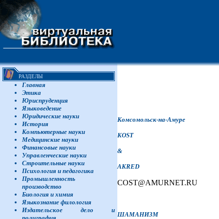
РАЗДЕЛЫ
Главная
Этика
Юриспруденция
Языковедение
Юридические науки
Комсомольск-на-Амуре
История
Компьютерные науки
KOST
Медицинские науки
Финансовые науки
&
Управленческие науки
Строительные науки
AKRED
Психология и педагогика
Промышленность
COST@AMURNET.RU
производство
Биология и химия
Языкознание филология
Издательское дело и
ШАМАНИЗМ
полиграфия