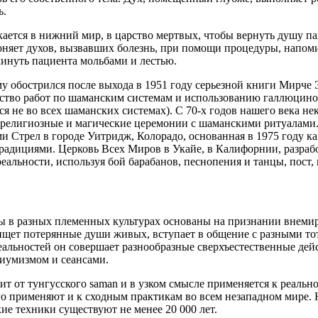
ь.
ается в нижний мир, в царство мертвых, чтобы вернуть душу па
гоняет духов, вызвавших болезнь, при помощи процедуры, нап
кинуть пациента мольбами и лестью.
му обострился после выхода в 1951 году серьезной книги Мирче
ство работ по шаманским системам и использованию галлюцино
я не во всех шаманских системах). С 70-х годов нашего века н
 религиозные и магические церемонии с шаманскими ритуалами
и Стрел в городе Уитридж, Колорадо, основанная в 1975 году к
адициями. Церковь Всех Миров в Укайе, в Калифорнии, разраб
еальности, используя бой барабанов, песнопения и танцы, пост,
 в разных племенных культурах основаны на признании внемир
ищет потерянные души живых, вступает в общение с разными т
еальностей он совершает разнообразные сверхъестественные де
иумизмом и сеансами.
т от тунгусского saman и в узком смысле применяется к реальн
о применяют и к сходным практикам во всем незападном мире. 
ие техники существуют не менее 20 000 лет.