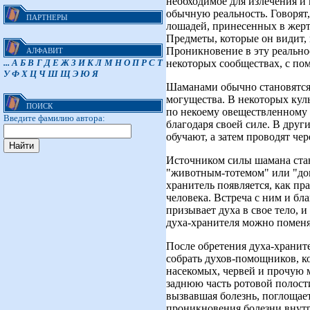
необходимое для излечения и 
обычную реальность. Говорят,
ПАРТНЕРЫ
лошадей, принесенных в жертв
Предметы, которые он видит,
Проникновение в эту реальнос
АЛФАВИТ
некоторых сообществах, с п
...
А
Б
В
Г
Д
Е
Ж
З
И
К
Л
М
Н
О
П
Р
С
Т
У
Ф
Х
Ц
Ч
Ш
Щ
Э
Ю
Я
Шаманами обычно становятся 
могущества. В некоторых кул
ПОИСК
по некоему овеществленному з
Введите фамилию автора:
благодаря своей силе. В друг
обучают, а затем проводят че
Источником силы шамана стан
"животным-тотемом" или "дом
хранитель появляется, как п
человека. Встреча с ним и бл
призывает духа в свое тело, 
духа-хранителя можно поменят
После обретения духа-хранит
собрать духов-помощников, ко
насекомых, червей и прочую м
заднюю часть ротовой полости
вызвавшая болезнь, поглоща
проникновения болезни внутрь