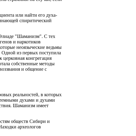
циента или найти его духа-
оминающей спиритический
 Элиаде "Шаманизм". С тех
генов и наркотиков
екоторые неоязыческие ведьмы
. Одной из первых поступила
ак церковная конгрегация
отала собственные методы
 воззвания и общение с
овых реальностей, в которых
отемными духами и духами
йствия. Шаманизм имеет
остям обществ Сибири и
Находки археологов