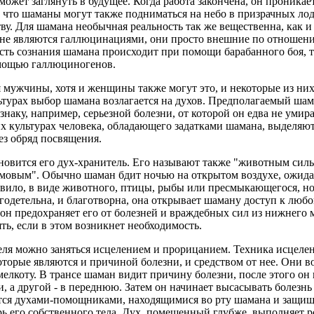
может заглянуть в будущее. Когда работа закончена, он проникае
 что шаманы могут также подниматься на небо в призрачных лод
у. Для шамана необычная реальность так же вещественна, как и
 не являются галлюцинациями, они просто внешние по отношен
ть сознания шамана происходит при помощи барабанного боя, тр
омощью галлюциногенов.
мужчины, хотя и женщины также могут это, и некоторые из ни
ьтурах выбор шамана возлагается на духов. Предполагаемый шам
наку, например, серьезной болезни, от которой он едва не умира
их культурах человека, обладающего задатками шамана, выделяю
рез обряд посвящения.
овится его дух-хранитель. Его называют также "животным силы
овым". Обычно шаман бдит ночью на открытом воздухе, ожидая
равило, в виде животного, птицы, рыбы или пресмыкающегося, но
агодетельна, и благотворна, она открывает шаману доступ к лю
и он предохраняет его от болезней и враждебных сил из нижнего м
ь, если в этом возникнет необходимость.
еля можно заняться исцелением и прорицанием. Техника исцеле
торые являются и причиной болезни, и средством от нее. Они в
елкоту. В трансе шаман видит причину болезни, после этого он 
, а другой - в переднюю. Затем он начинает высасывать болезнь 
ется духами-помощниками, находящимися во рту шамана и защи
 его собственного тела. Дух, помещенный глубже, выполняет ро