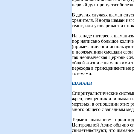
первый дух пропустит болезн
В других случаях шаман спуск
хранителя. Иногда шаман из
сеанс, или уговаривает их по
На западе интерес к шаманиз
пор написано большое количе
(примечание: они используютс
и неоязычники смешали свои
так неоязыческая Церковь Сем
общей жизни с шаманскими тр
перехода в трансцендентные р
тотемами.
ШАМАНЫ
Спиритуалистические системы
жрец, священник или шаман 
мертвых; в отношении этих р
много общего с западным мед
Термин "шаманизм" происходи
Центральной Азии; обычно ег
свидетельствуют, что шаманск