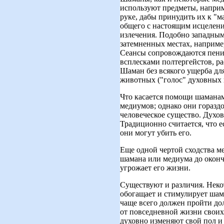
используют предметы, наприм
руке, дабы принудить их к "
общего с настоящим исцелени
излечения. Подобно западным
затемненных местах, например
Сеансы сопровождаются пение
всплесками полтергейстов, ра
Шаман без всякого ущерба для
животных ("голос" духовных
Что касается помощи шаманам
медиумов; однако они гораздо
человеческое существо. Духов
Традиционно считается, что е
они могут убить его.
Еще одной чертой сходства ме
шамана или медиума до оконча
угрожает его жизни.
Существуют и различия. Некот
обогащает и стимулирует шама
чаще всего должен пройти до
от повседневной жизни своих
духовно изменяют свой пол и