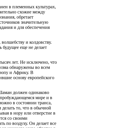
анен в племенных культурах,
азительно схожие между
знания, обретает
сточников значительную
адания и для обеспечения
 волшебству и колдовству.
ь будущее еще не делает
ысяч лет. Не исключено, что
низма обнаружены во всем
ропу и Африку. В
ившие основу европейского
 Шаман должен одинаково
и пробуждающемся мире и в
можно в состоянии транса,
 делать то, что в обычной
ывая в нору или отверстие в
ется со своими
ь по воздуху. Он делает все