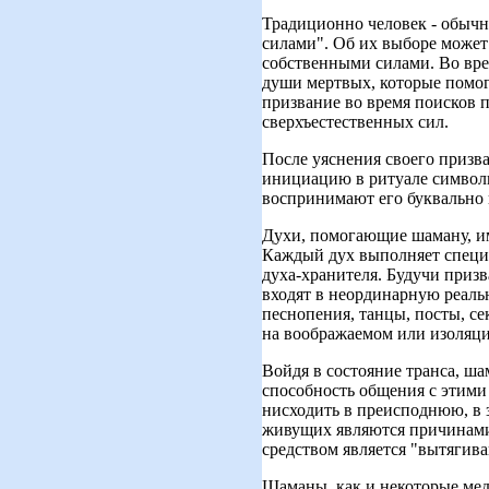
Традиционно человек - обычн
силами". Об их выборе может
собственными силами. Во врем
души мертвых, которые помог
призвание во время поисков 
сверхъестественных сил.
После уяснения своего призв
инициацию в ритуале символи
воспринимают его буквально 
Духи, помогающие шаману, им
Каждый дух выполняет специ
духа-хранителя. Будучи призв
входят в неординарную реальн
песнопения, танцы, посты, с
на воображаемом или изоляци
Войдя в состояние транса, ш
способность общения с этими
нисходить в преисподнюю, в 
живущих являются причинами
средством является "вытягив
Шаманы, как и некоторые мед