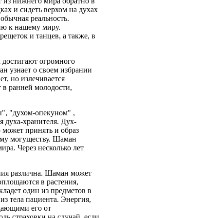
т из нижнего мира обратно в
ках и сидеть верхом на духах
 обычная реальность.
ию к нашему миру.
ещеток и танцев, а также, в
х достигают огромного
ан узнает о своем избрании
ет, но излечивается
т в ранней молодости,
", "духом-опекуном" ,
 духа-хранителя. Дух-
 может принять и образ
бому могуществу. Шаман
ира. Через несколько лет
ния различна. Шаман может
оплощаются в растения,
кладет один из предметов в
из тела пациента. Энергия,
щающими его от
ль страховки на случай, если