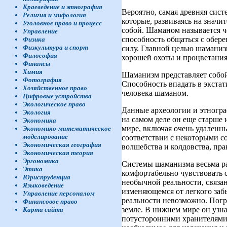
Краеведение и этнография
Вероятно, самая древняя сис
Религия и мифология
которые, развиваясь на значи
Уголовное право и процесс
собой. Шаманом называется че
Управление
способность общаться с обе
Физика
Физкультура и спорт
силу. Главной целью шаманизм
Философия
хорошей охоты и процветания
Финансы
Химия
Шаманизм представляет собой
Фотография
Способность впадать в экстат
Хозяйственное право
человека шаманом.
Цифровые устройства
Экологическое право
Данные археологии и этнограф
Экология
на самом деле он еще старше
Экономика
мире, включая очень удаленн
Экономико-математическое
моделирование
соответствии с некоторыми 
Экономическая география
волшебства и колдовства, пра
Экономическая теория
Эргономика
Системы шаманизма весьма р
Этика
комфортабельно чувствовать 
Юриспруденция
необычной реальности, связа
Языковедение
изменяющемся от легкого забы
Управление персоналом
реальности невозможно. Погр
Финансовое право
земле. В нижнем мире он узна
Карта сайта
потусторонними хранителями 