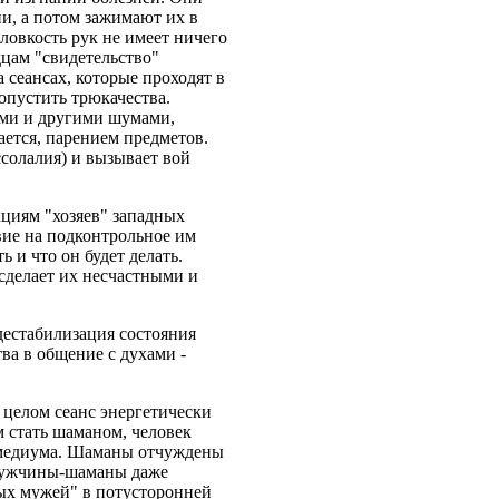
и, а потом зажимают их в
ловкость рук не имеет ничего
дцам "свидетельство"
сеансах, которые проходят в
опустить трюкачества.
ами и другими шумами,
ается, парением предметов.
ссолалия) и вызывает вой
циям "хозяев" западных
вие на подконтрольное им
 и что он будет делать.
 сделает их несчастными и
дестабилизация состояния
ва в общение с духами -
 целом сеанс энергетически
м стать шаманом, человек
я медиума. Шаманы отчуждены
 мужчины-шаманы даже
ных мужей" в потусторонней