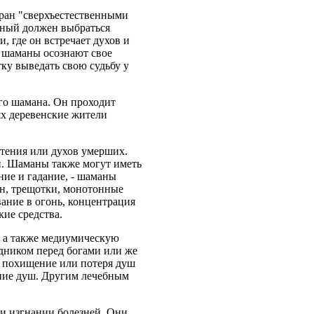
бран "сверхъестественными
енный должен выбраться
, где он встречает духов и
х шаманы осознают свое
ку выведать свою судьбу у
го шамана. Он проходит
ях деревенские жители
тения или духов умерших.
. Шаманы также могут иметь
ние и гадание, - шаманы
ан, трещотки, монотонные
ание в огонь, концентрация
ие средства.
, а также медиумическую
едником перед богами или же
о похищение или потеря душ
ние душ. Другим лечебным
и изгнании болезней. Они