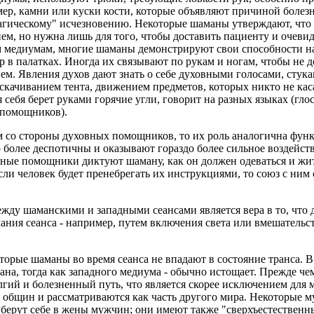
ер, камни или куски кости, которые объявляют причиной болезн
магическому" исчезновению. Некоторые шаманы утверждают, что 
ем, но нужна лишь для того, чтобы доставить пациенту и очеви
 медиумам, многие шаманы демонстрируют свои способности на 
 в палатках. Иногда их связывают по рукам и ногам, чтобы не д
м. Явления духов дают знать о себе духовными голосами, стук
скачиванием тента, движением предметов, которых никто не кас
 себя берет руками горячие угли, говорит на разных языках (гло
 помощников).
 со стороны духовных помощников, то их роль аналогична функ
 более деспотичны и оказывают гораздо более сильное воздейст
ные помощники диктуют шаману, как он должен одеваться и жить
сли человек будет пренебрегать их инструкциями, то союз с ним
жду шаманскими и западными сеансами является вера в то, что 
ния сеанса - например, путем включения света или вмешательст
орые шаманы во время сеанса не впадают в состояние транса. В
на, тогда как западного медиума - обычно истощает. Прежде че
лгий и болезненный путь, что является скорее исключением дл
 общин и рассматриваются как часть другого мира. Некоторые
 берут себе в жены мужчин; они имеют также "сверхъестествен