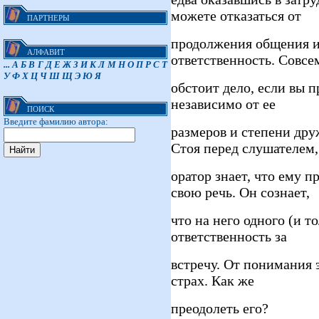
можете отказаться от
ПАРТНЕРЫ
продолжения общения и 
АЛФАВИТ
ответственность. Совсе
...
А
Б
В
Г
Д
Е
Ж
З
И
К
Л
М
Н
О
П
Р
С
Т
У
Ф
Х
Ц
Ч
Ш
Щ
Э
Ю
Я
обстоит дело, если вы п
независимо от ее
ПОИСК
Введите фамилию автора:
размеров и степени др
Стоя перед слушателем,
оратор знает, что ему п
свою речь. Он сознает,
что на него одного (и т
ответственность за
встречу. От понимания 
страх. Как же
преодолеть его?