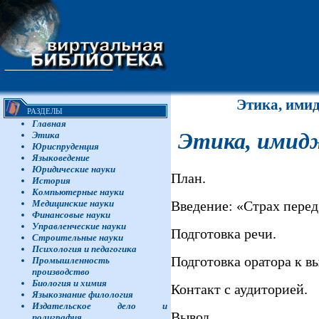
Этика, ими
РАЗДЕЛЫ
Главная
Этика, имидж
Этика
Юриспруденция
Языковедение
Юридические науки
План.
История
Компьютерные науки
Введение: «Страх пере
Медицинские науки
Финансовые науки
Управленческие науки
Подготовка речи.
Строительные науки
Психология и педагогика
Подготовка оратора к в
Промышленность
производство
Биология и химия
Контакт с аудиторией.
Языкознание филология
Издательское дело и
Вывод.
полиграфия