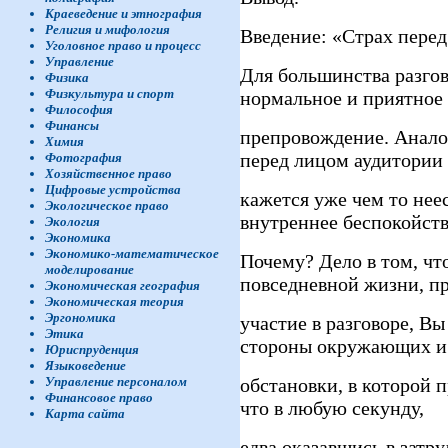
Краеведение и этнография
Религия и мифология
Введение: «Страх пере
Уголовное право и процесс
Управление
Для большинства разгов
Физика
Физкультура и спорт
нормальное и приятное
Философия
Финансы
препровождение. Анало
Химия
перед лицом аудитории
Фотография
Хозяйственное право
Цифровые устройства
кажется уже чем то не
Экологическое право
внутреннее беспокойств
Экология
Экономика
Экономико-математическое
Почему? Дело в том, чт
моделирование
повседневной жизни, п
Экономическая география
Экономическая теория
Эргономика
участие в разговоре, В
Этика
стороны окружающих и
Юриспруденция
Языковедение
обстановки, в которой 
Управление персоналом
Финансовое право
что в любую секунду,
Карта сайта
едва оказавшись в затр