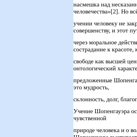
насмешка над несказан
человечества»[2]. Но всё
учении человеку не зак
совершенству, и этот п
через моральное действи
сострадание к красоте, 
свободе как высшей це
онтологический характе
предложенные Шопенгау
это мудрость,
склонность, долг, благо
Учение Шопенгауэра ос
чувственной
природе человека и о во
Шопенгауэра выступает,