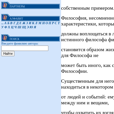
ПАРТНЕРЫ
собственным примером
Философия, несомненно
АЛФАВИТ
характеристики, которы
...
А
Б
В
Г
Д
Е
Ж
З
И
К
Л
М
Н
О
П
Р
С
Т
У
Ф
Х
Ц
Ч
Ш
Щ
Э
Ю
Я
должны воплощаться в 
истинного философа ф
ПОИСК
Введите фамилию автора:
становится образом жиз
для Философа не
может быть иного, как
Философии.
Существенным для него
находиться в некотором
от людей и событий: е
между ним и вещами,
чтобы охватить их взгл