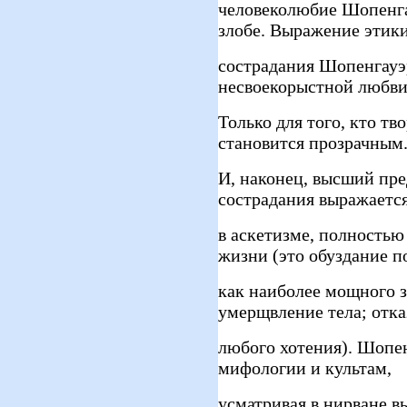
человеколюбие Шопенга
злобе. Выражение этик
сострадания Шопенгауэ
несвоекорыстной любви
Только для того, кто т
становится прозрачным
И, наконец, высший пре
сострадания выражаетс
в аскетизме, полность
жизни (это обуздание п
как наиболее мощного з
умерщвление тела; отка
любого хотения). Шопе
мифологии и культам,
усматривая в нирване в