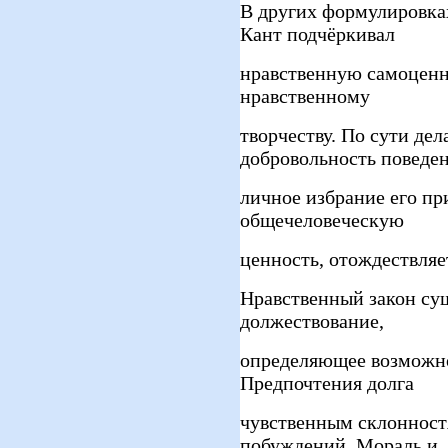
В других формулировка
Кант подчёркивал
нравственную самоценно
нравственному
творчеству. По сути дел
добровольность поведен
личное избрание его пр
общечеловеческую
ценность, отождествляе
Нравственный закон сущ
должествование,
определяющее возможнос
Предпочтения долга
чувственным склонност
побуждений. Мораль и