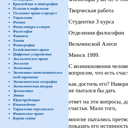
Краеведение и этнография
Религия и мифология
Творческая работа
Уголовное право и процесс
Управление
Студентки 3 курса
Физика
Физкультура и спорт
Философия
Отделения философии
Финансы
Химия
Вельчинской Алеси
Фотография
Хозяйственное право
Минск 1999.
Цифровые устройства
Экологическое право
Экология
С возникновения челове
Экономика
вопросом, что есть счас
Экономико-математическое
моделирование
Экономическая география
как достичь его? Навер
Экономическая теория
не пытался бы дать
Эргономика
Этика
Юриспруденция
ответ на эти вопросы, 
Языковедение
счастья. Мало того,
Управление персоналом
Финансовое право
многие пытались претво
Карта сайта
показать его истинност