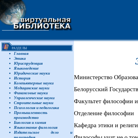
РАЗДЕЛЫ
Главная
Этика
Юриспруденция
Языковедение
Юридические науки
Министерство Образова
История
Компьютерные науки
Белорусский Государст
Медицинские науки
Финансовые науки
Управленческие науки
Факультет философии и
Строительные науки
Психология и педагогика
Отделение философии
Промышленность
производство
Биология и химия
Кафедра этики и религ
Языкознание филология
Издательское дело и
Философы учат не о том
полиграфия